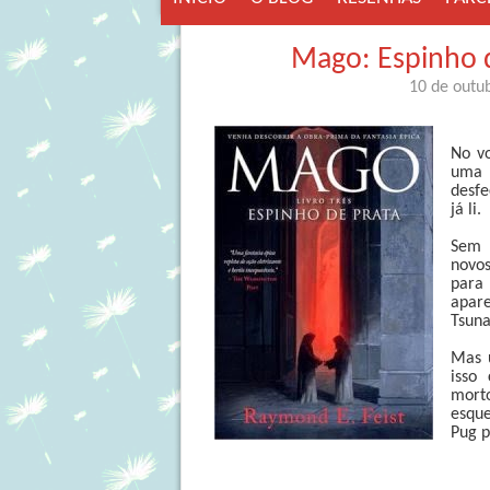
Mago: Espinho d
10 de outu
No vo
uma 
desfe
já li.
Sem 
novos
para
apare
Tsun
Mas 
isso
mort
esque
Pug p