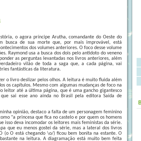
1
stória, o agora príncipe Arutha, comandante do Oeste do
em busca de sua morte que, por mais improvável, está
contecimentos dos volumes anteriores. O foco desse volume
ões. Raymond usa a busca dos dois pelo antidoto do veneno
onder as perguntas levantadas nos livros anteriores, além
erdadeiro vilão de toda a saga que, a cada página, vai
ies fantásticas da literatura.
r o livro deslizar pelos olhos. A leitura é muito fluida além
dos os capítulos. Mesmo com algumas mudanças de foco na
do leitor até a última página, que é uma gancho gigantesco
que sai esse ano ainda no Brasil pela editora Saída de
 minha opinião, destaco a falta de um personagem feminino
 como "a princesa que fica no castelo e por quem os homens
 isso deva incomodar os leitores mais feministas da série.
apa que eu menos gostei da série, mas a lateral dos livros
 (o O está chegando \o/) ficou bem bonita na estante. O
bastante na leitura. A diagramação está muito bem feita