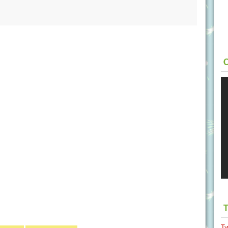
C
T
T