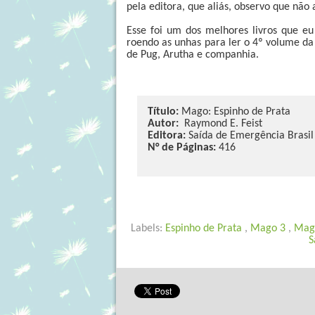
pela editora, que aliás, observo que nã
Esse foi um dos melhores livros que eu
roendo as unhas para ler o 4º volume da 
de Pug, Arutha e companhia.
Título:
Mago: Espinho de Prata
Autor:
Raymond E. Feist
Editora:
Saída de Emergência Brasil
N° de Páginas:
416
Labels:
Espinho de Prata
,
Mago 3
,
Mag
S