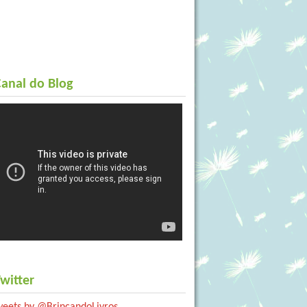
anal do Blog
witter
weets by @BrincandoLivros