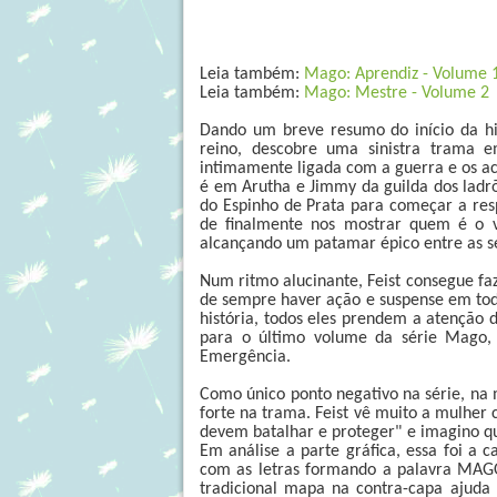
Leia também:
Mago: Aprendiz - Volume 
Leia também:
Mago: Mestre - Volume 2
Dando um breve resumo do início da hi
reino, descobre uma sinistra trama 
intimamente ligada com a guerra e os a
é em Arutha e Jimmy da guilda dos ladr
do Espinho de Prata para começar a resp
de finalmente nos mostrar quem é o v
alcançando um patamar épico entre as sér
Num ritmo alucinante, Feist consegue faze
de sempre haver ação e suspense em to
história, todos eles prendem a atenção 
para o último volume da série Mago, 
Emergência.
Como único ponto negativo na série, na
forte na trama. Feist vê muito a mulher
devem batalhar e proteger" e imagino que
Em análise a parte gráfica, essa foi a c
com as letras formando a palavra MAGO
tradicional mapa na contra-capa ajuda 