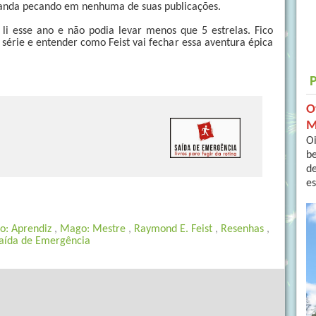
o anda pecando em nenhuma de suas publicações.
 li esse ano e não podia levar menos que 5 estrelas. Fico
série e entender como Feist vai fechar essa aventura épica
O
M
Oi
b
de
es
o: Aprendiz
,
Mago: Mestre
,
Raymond E. Feist
,
Resenhas
,
aída de Emergência