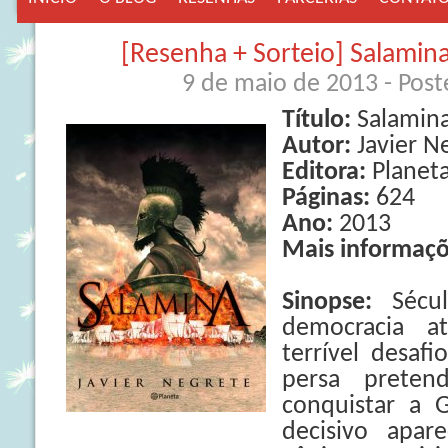
[Resenha + Sorteio] Salamina
9 de maio de 2013
- Pos
Título:
Salamin
Autor:
Javier N
Editora:
Planet
Páginas:
624
Ano:
2013
Mais informaçõ
Sinopse:
Sécu
democracia a
terrível desaf
persa preten
conquistar a 
decisivo apa