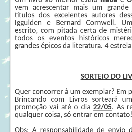
Um livro ao melhor estilo
Ilíada
e
O
vem acrescentar mais um grande 
títulos dos excelentes autores d
Iggulden e Bernard Cornwell. U
escrito, com pitada certa de misté
todos os eventos históricos mer
grandes épicos da literatura. 4 estrela
SORTEIO DO LI
Quer concorrer à um exemplar? Em p
Brincando com Livros sorteará um
promoção vai até o dia
22/05
. As r
qualquer coisa, só entrar em contato!
Obs: A responsabilidade de envio 