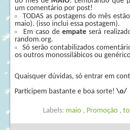
do mês de
MAIO
. Lembrando que p
um comentário por post!
TODAS as postagens do mês estão
maio). (isso inclui essa postagem).
Em caso de
empate
será realizad
random.org.
Só serão contabilizados comentár
os outros monossilábicos ou genéricos
Quaisquer dúvidas, só entrar em con
Participem bastante e boa sorte!
\o/
Labels:
maio
,
Promoção
,
to