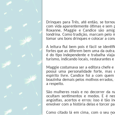
Drinques para Três, até então, se torno
com vida aparentemente ótimas e sem pr
Roxanne, Maggie e Candice são amig
londrina. Como tradição, marcam pelo
tomar uns bons drinques e colocar a con
A leitura flui bem pois é fácil se ident
fortes que as diferem bem uma da outra, 
é do tipo independente e trabalha viaj
turismo, indicando locais, restaurantes e
Maggie costumava ser a editora chefe e a
possui uma personalidade forte, mas 
espírito livre. Candice foi a com quem
boazinha demais pelos motivos errados, 
a respeito.
São mulheres reais e no decorrer da n
ocultam sentimentos e medos. E é nes
angústias, acertos e erros: isso é tão 
envolver com a história delas e torcer 
Como citado lá em cima, com o seu no