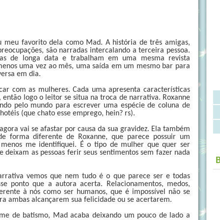
u meu favorito dela como Mad. A história de três amigas, 
eocupações, são narradas intercalando a terceira pessoa. 
as de longa data e trabalham em uma mesma revista 
 menos uma vez ao mês, uma saída em um mesmo bar para 
versa em dia.
ificar com as mulheres. Cada uma apresenta características 
então logo o leitor se situa na troca de narrativa. Roxanne 
ando pelo mundo para escrever uma espécie de coluna de 
 hotéis (que chato esse emprego, hein? rs).
gora vai se afastar por causa da sua gravidez. Ela também 
de forma diferente de Roxanne, que parece possuir um 
 menos me identifiquei. É o tipo de mulher que quer ser 
e deixam as pessoas ferir seus sentimentos sem fazer nada 
arrativa vemos que nem tudo é o que parece ser e todas 
se ponto que a autora acerta. Relacionamentos, medos, 
inerente à nós como ser humanos, que é impossível não se 
para ambas alcançarem sua felicidade ou se acertarem.
me de batismo, Mad acaba deixando um pouco de lado a 