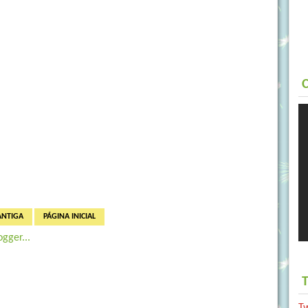
C
ANTIGA
PÁGINA INICIAL
T
T