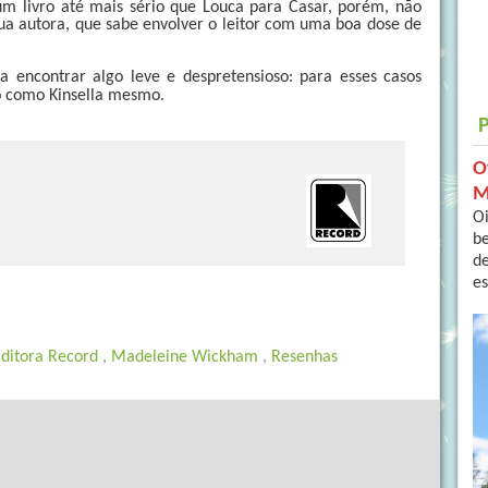
um livro até mais sério que Louca para Casar, porém, não 
ua autora, que sabe envolver o leitor com uma boa dose de 
 encontrar algo leve e 
despretensioso
: para esses casos 
o como Kinsella mesmo.
O
M
Oi
b
de
es
Editora Record
,
Madeleine Wickham
,
Resenhas