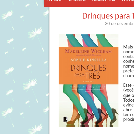
Drinques para 
30 de dezemb
Mais 
nome
cont
conhe
nome 
pref
cham
Esse 
(voc
que o
Todo
evide
abre 
tem o
próxi