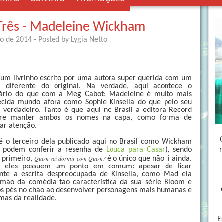
Três - Madeleine Wickham
ro de 2014
- Posted by
Lygia Netto
um livrinho escrito por uma autora super querida com um 
 diferente do original. Na verdade, aqui acontece o 
rário do que com a Meg Cabot: Madeleine é muito mais 
cida mundo afora como Sophie Kinsella do que pelo seu 
verdadeiro. Tanto é que aqui no Brasil a editora Record 
ere manter ambos os nomes na capa, como forma de 
ar atenção.
é o terceiro dela publicado aqui no Brasil como Wickham 
ê podem conferir a resenha de 
Louca para Casar
), sendo 
Quem vai dormir com Quem? 
 primeiro, 
é o único que não li ainda. 
s eles possuem um ponto em comum: apesar de ficar 
nte a escrita despreocupada de Kinsella, como Mad ela 
mão da comédia tão característica da sua série Bloom e 
s pés no chão ao desenvolver personagens mais humanas e 
mas da realidade.
E