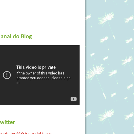
anal do Blog
witter
weets by @BrincandoLivros