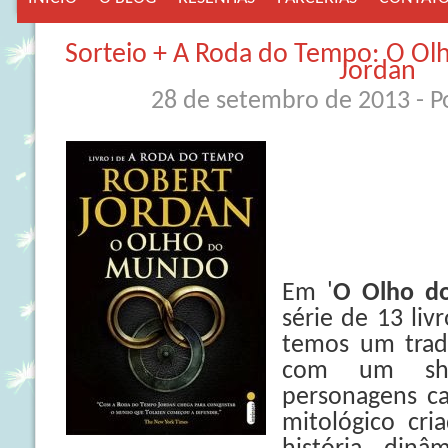
Sorteio + A Roda do Tempo: O Ol
Jordan
28 de setembro de 2013
- 
Em '
O Olho d
série de 13 livr
temos um tradi
com um sh
personagens ca
mitológico cr