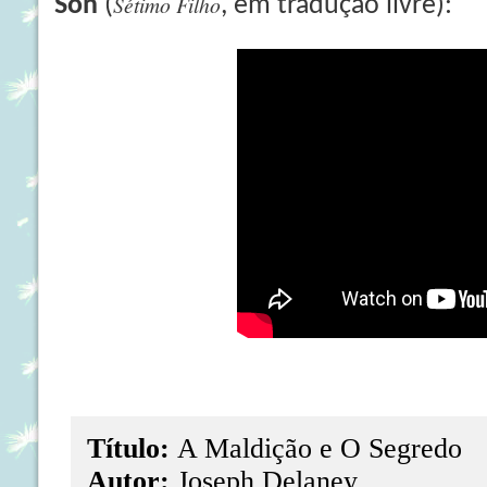
Sétimo Filho
Son
(
, em tradução livre):
Título:
A Maldição e O Segredo
Autor:
Joseph Delaney