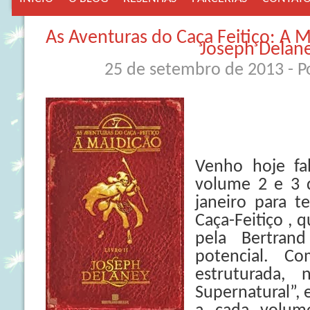
As Aventuras do Caça Feitiço: A M
Joseph Delan
25 de setembro de 2013
- 
Venho hoje fa
volume 2 e 3 d
janeiro para t
Caça-Feitiço ,
pela Bertran
potencial. C
estruturada, 
Supernatural”, 