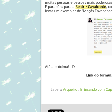
muitas pessoas e pessoas mais poderosas q
E parabéns para a
Beatriz Cavalcante
, c
levar um exemplar de 'Maçãs Envenenada
Até a próxima! =D
Link do formul
Labels:
Arqueiro
,
Brincando com Ca