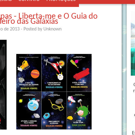
as - Liberta-me e O Guia do
eiro das Galáxias
ro de 2013
- Posted by
Unknown
E