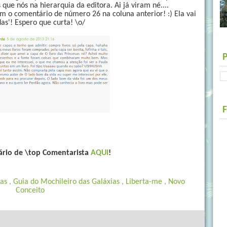
ue nós na hierarquia da editora. Ai já viram né....
om o comentário de número 26 na coluna anterior! :) Ela vai
s'! Espero que curta! \o/
ário de \top Comentarista
AQUI
!
pas
,
Guia do Mochileiro das Galáxias
,
Liberta-me
,
Novo
Conceito