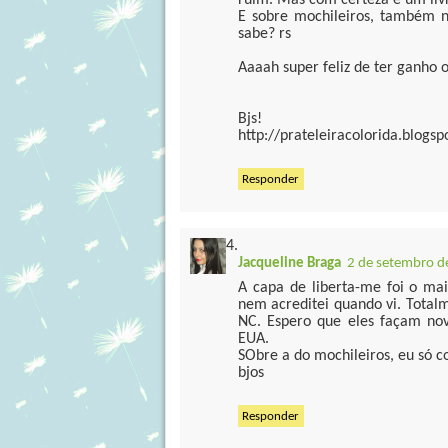
ruim. Mas com certeza é um liv
E sobre mochileiros, também n
sabe? rs
Aaaah super feliz de ter ganho o
Bjs!
http://prateleiracolorida.blogsp
Responder
Jacqueline Braga
2 de setembro d
A capa de liberta-me foi o ma
nem acreditei quando vi. Tota
NC. Espero que eles façam no
EUA.
SObre a do mochileiros, eu só c
bjos
Responder