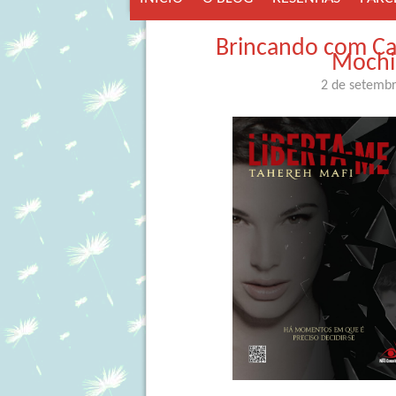
Brincando com Cap
Mochil
2 de setemb