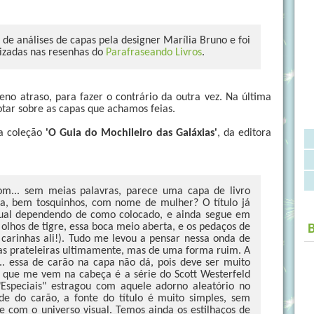
de análises de capas pela designer Marília Bruno e foi
lizadas nas resenhas do
Parafraseando Livros
.
no atraso, para fazer o contrário da outra vez. Na última
otar sobre as capas que achamos feias.
da coleção
'O Guia do Mochileiro das Galáxias'
, da editora
om... sem meias palavras, parece uma capa de livro
ca, bem tosquinhos, com nome de mulher? O título já
ual dependendo de como colocado, e ainda segue em
lhos de tigre, essa boca meio aberta, e os pedaços de
 carinhas ali!). Tudo me levou a pensar nessa onda de
 as prateleiras ultimamente, mas de uma forma ruim. A
.. essa de carão na capa não dá, pois deve ser muito
 que me vem na cabeça é a série do Scott Westerfeld
O "Especiais" estragou com aquele adorno aleatório no
ade do carão, a fonte do título é muito simples, sem
 com o universo visual. Temos ainda os estilhaços de