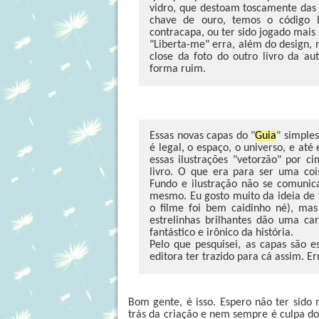
vidro, que destoam toscamente das 
chave de ouro, temos o código 
contracapa, ou ter sido jogado mai
"Liberta-me" erra, além do design, n
close da foto do outro livro da aut
forma ruim.
Essas novas capas do "
Guia
" simple
é legal, o espaço, o universo, e at
essas ilustrações "vetorzão" por 
livro. O que era para ser uma coi
Fundo e ilustração não se comunica
mesmo. Eu gosto muito da ideia de f
o filme foi bem caidinho né), mas
estrelinhas brilhantes dão uma car
fantástico e irônico da história.
Pelo que pesquisei, as capas são 
editora ter trazido para cá assim. E
Bom gente, é isso. Espero não ter sido 
trás da criação e nem sempre é culpa do