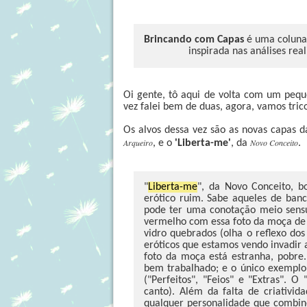
Brincando com Capas
é uma coluna 
inspirada nas análises rea
Oi gente, tô aqui de volta com um peque
vez falei bem de duas, agora, vamos tric
Os alvos dessa vez são as novas capas 
Arqueiro
Novo Conceito
, e o
'Liberta-me'
, da
.
"
Liberta-me
", da Novo Conceito, b
erótico ruim. Sabe aqueles de ban
pode ter uma conotação meio sens
vermelho com essa foto da moça de o
vidro quebrados (olha o reflexo dos
eróticos que estamos vendo invadir
foto da moça está estranha, pobre.
bem trabalhado; e o único exemplo
("Perfeitos", "Feios" e "Extras". 
canto). Além da falta de criativid
qualquer personalidade que combine