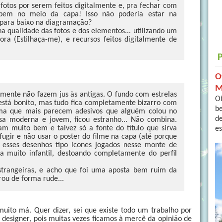
fotos por serem feitos digitalmente e, pra fechar com
bem no meio da capa! Isso não poderia estar na
s para baixo na diagramação?
a qualidade das fotos e dos elementos... utilizando um
ora (Estilhaça-me), e recursos feitos digitalmente de
O
M
smente não fazem jus às antigas. O fundo com estrelas
Oi
é está bonito, mas tudo fica completamente bizarro com
b
cima que mais parecem adesivos que alguém colou no
de
sa moderna e jovem, ficou estranho... Não combina.
m muito bem e talvez só a fonte do título que sirva
es
ugir e não usar o poster do filme na capa (até porque
 esses desenhos tipo ícones jogados nesse monte de
a muito infantil, destoando completamente do perfil
estrangeiras, e acho que foi uma aposta bem ruim da
rrou de forma rude...
muito má. Quer dizer, sei que existe todo um trabalho por
 designer, pois muitas vezes ficamos à mercê da opinião de