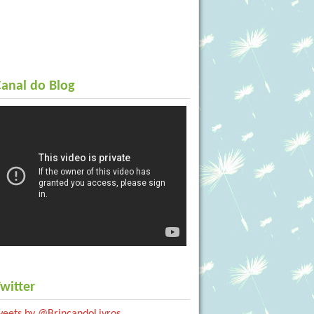
anal do Blog
witter
weets by @BrincandoLivros