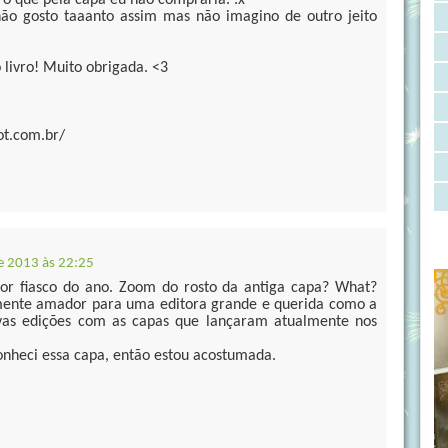
ro que pela capa eu não compraria. :x
ão gosto taaanto assim mas não imagino de outro jeito
 livro! Muito obrigada. <3
ot.com.br/
e 2013 às 22:25
ior fiasco do ano. Zoom do rosto da antiga capa? What?
lmente amador para uma editora grande e querida como a
vas edições com as capas que lançaram atualmente nos
onheci essa capa, então estou acostumada.