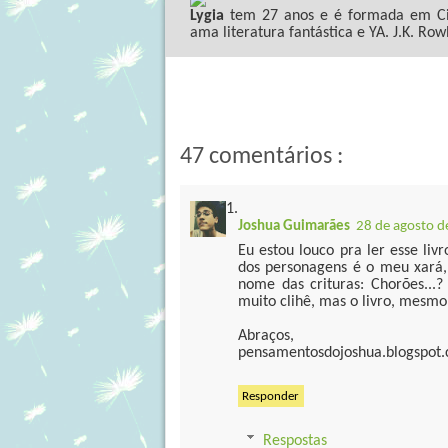
Lygia
tem 27 anos e é formada em Ciê
ama literatura fantástica e YA. J.K. Row
47 comentários :
Joshua Guimarães
28 de agosto d
Eu estou louco pra ler esse li
dos personagens é o meu xará,
nome das crituras: Chorões...
muito clihê, mas o livro, mesmo
Abraços,
pensamentosdojoshua.blogspot
Responder
Respostas