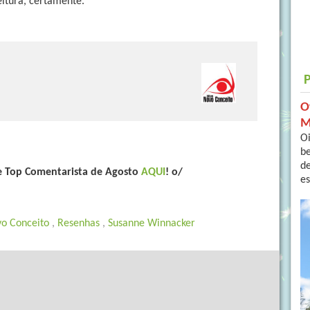
itura, certamente.
O
M
Oi
b
de
de Top Comentarista de Agosto
AQUI
! o/
es
o Conceito
,
Resenhas
,
Susanne Winnacker