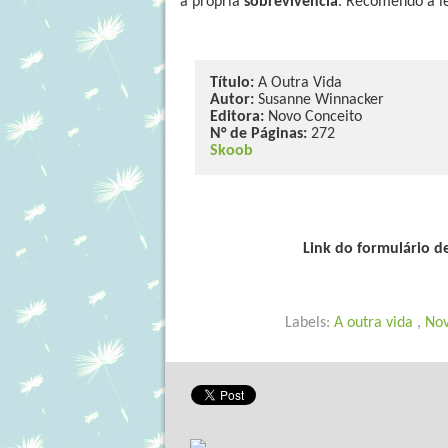
a própria
sobrevivência
. Recomendo a le
Título:
A Outra Vida
Autor:
Susanne Winnacker
Editora:
Novo Conceito
N° de Páginas:
272
Skoob
Link do formulário 
Labels:
A outra vida
,
Nov