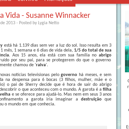
a Vida - Susanne Winnacker
 de 2013
- Posted by
Lygia Netto
ry
está há 1.139 dias sem ver a luz do sol. Isso resulta em 3
 1 mês, 1 semana e 6 dias de vida dela,
1/5 do total de sua
ência
. Aos 15 anos, ela está com sua família no
abrigo
ruído por seu pai, para se protegerem do que o governo
lmente chamou de '
raiva
'.
ovas notícias televisionas pelo
governo
há meses, e sem
da na despensa para 6 bocas (3 filhos, mulher, mãe e o
io) o pai de Sherry decide que é hora de sair do abrigo
descobrir o que aconteceu com o mundo. A garota é a
filha
 velha
e se oferece para ajudá-lo. Mas nem em seus 3 anos
onfinamento a garota iria imaginar a
destruição
que
ou o mundo em que conhecia.
E