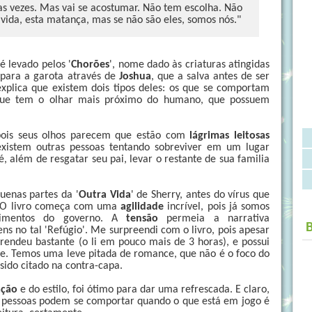
ras vezes. Mas vai se acostumar. Não tem escolha. Não
vida, esta matança, mas se não são eles, somos nós."
é levado pelos '
Chorões
', nome dado às criaturas atingidas
 para a garota através de
Joshua
, que a salva antes de ser
xplica que existem dois tipos deles: os que se comportam
que tem o olhar mais próximo do humano, que possuem
pois seus olhos parecem que estão com
lágrimas leitosas
existem outras pessoas tentando sobreviver em um lugar
 é, além de resgatar seu pai, levar o restante de sua familia
uenas partes da '
Outra Vida
' de Sherry, antes do vírus que
). O livro começa com uma
agilidade
incrível, pois já somos
erimentos do governo. A
tensão
permeia a narrativa
s no tal 'Refúgio'. Me surpreendi com o livro, pois apesar
prendeu bastante (o li em pouco mais de 3 horas), e possui
. Temos uma leve pitada de romance, que não é o foco do
sido citado na contra-capa.
ação
e do estilo, foi ótimo para dar uma refrescada. E claro,
 pessoas podem se comportar quando o que está em jogo é