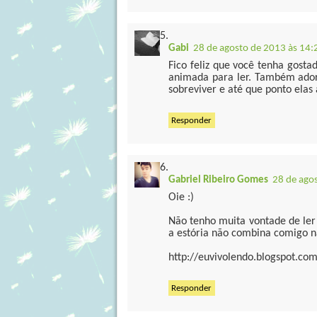
Gabi
28 de agosto de 2013 às 14:
Fico feliz que você tenha gosta
animada para ler. Também ado
sobreviver e até que ponto ela
Responder
Gabriel Ribeiro Gomes
28 de ago
Oie :)
Não tenho muita vontade de ler 
a estória não combina comigo não
http://euvivolendo.blogspot.com
Responder