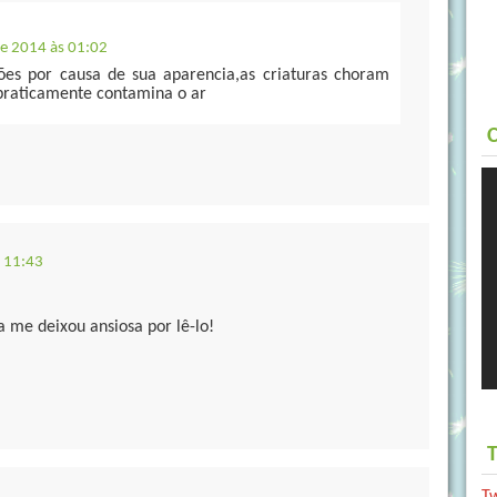
de 2014 às 01:02
es por causa de sua aparencia,as criaturas choram
praticamente contamina o ar
C
s 11:43
a me deixou ansiosa por lê-lo!
T
T