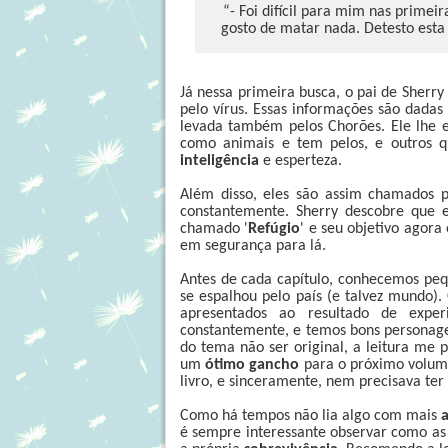
“- Foi difícil para mim nas primei
gosto de matar nada. Detesto esta 
Já nessa primeira busca, o pai de Sherry 
pelo vírus. Essas informações são dadas
levada também pelos Chorões. Ele lhe e
como animais e tem pelos, e outros 
inteligência
e esperteza.
Além disso, eles são assim chamados 
constantemente. Sherry descobre que 
chamado '
Refúgio
' e seu objetivo agora
em segurança para lá.
Antes de cada capítulo, conhecemos peq
se espalhou pelo país (e talvez mundo
apresentados ao resultado de exp
constantemente, e temos bons personagen
do tema não ser original, a leitura me 
um
ótimo gancho
para o próximo volume
livro, e sinceramente, nem precisava ter 
Como há tempos não lia algo com mais
é sempre interessante observar como as