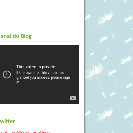
anal do Blog
witter
weets by @BrincandoLivros