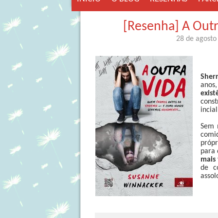
[Resenha] A Outr
28 de agosto
Sher
anos,
exist
const
incia
Sem n
comi
própr
para 
mais
de c
assol