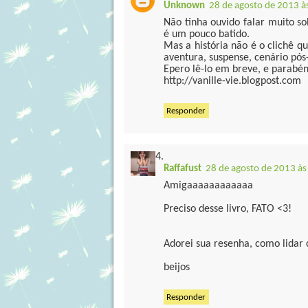
Unknown
28 de agosto de 2013 à
Não tinha ouvido falar muito so
é um pouco batido.
Mas a história não é o clichê q
aventura, suspense, cenário pós-
Epero lê-lo em breve, e parabén
http://vanille-vie.blogpost.com
Responder
Raffafust
28 de agosto de 2013 às
Amigaaaaaaaaaaaa
Preciso desse livro, FATO <3!
Adorei sua resenha, como lidar 
beijos
Responder