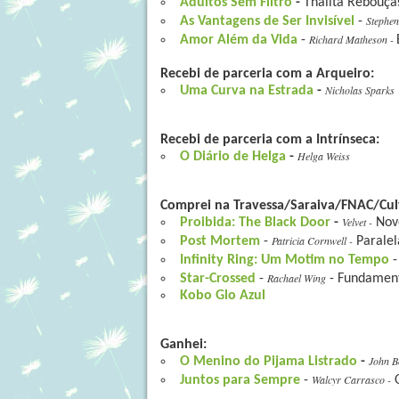
Adultos Sem Filtro
-
Thalita Rebouça
Stephe
As Vantagens de Ser Invisível
-
Richard Matheson -
Amor Além da Vida
-
Recebi de parceria com a Arqueiro:
Nicholas Sparks
Uma Curva na Estrada
-
Recebi de parceria com a Intrínseca:
Helga Weiss
O Diário de Helga
-
Comprei na Travessa/Saraiva/FNAC/Cul
Velvet -
Proibida: The Black Door
-
Nov
Patricia Cornwell -
Post Mortem
-
Parale
Infinity Ring: Um Motim no Tempo
Rachael Wing
Star-Crossed
-
- Fundamento
Kobo Glo Azul
Ganhei:
John B
O Menino do Pijama Listrado
-
Walcyr Carrasco -
Juntos para Sempre
-