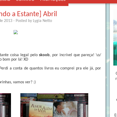
do a Estante] Abril
 de 2013
- Posted by
Lygia Netto
tante coisa legal pelo
skoob
, por incrível que pareça! \o/
go bom por lá! XD
rdi a conta de quantos livros eu comprei pra ele já, por
inhas, vamos ver? :)
E