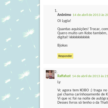
Anônimo
14 de abril de 2013 às 2
Oi Lygia!
Quantas aquisições! Trocar, com
Quero muito um Kobo também, ap
digital! kkkkkkkkkkkk
Bjokas
Responder
Raffafust
14 de abril de 2013 às 2
Ly
Vc agora tem KOBO :) traga no
pai chama carinhosamente de 
Vi que vc foi na noite de autógra
Desses livros só tenho o da Thal