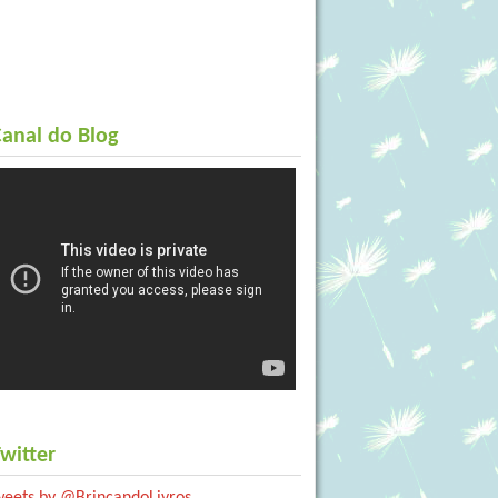
anal do Blog
witter
weets by @BrincandoLivros