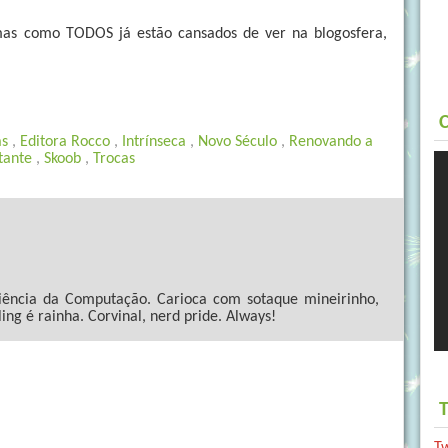
mas como TODOS já estão cansados de ver na blogosfera,
C
as
,
Editora Rocco
,
Intrínseca
,
Novo Século
,
Renovando a
tante
,
Skoob
,
Trocas
ncia da Computação. Carioca com sotaque mineirinho,
ling é rainha. Corvinal, nerd pride. Always!
T
T