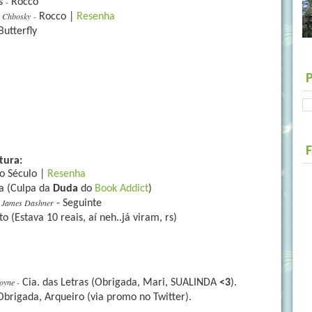
-
s
Rocco
n Chbosky -
Rocco |
Resenha
Butterfly
tura:
o Século |
Resenha
la (Culpa da
Duda
do
Book Addict
)
James Dashner
-
- Seguinte
 (Estava 10 reais, aí neh..já viram, rs)
oyne -
Cia. das Letras (Obrigada, Mari, SUALINDA
<3
).
Obrigada, Arqueiro (via promo no Twitter).