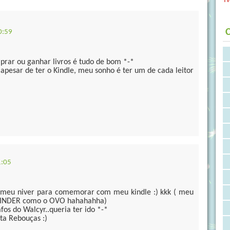
C
0:59
prar ou ganhar livros é tudo de bom *-*
esar de ter o Kindle, meu sonho é ter um de cada leitor
1:05
 meu niver para comemorar com meu kindle :) kkk ( meu
KINDER como o OVO hahahahha)
fos do Walcyr..queria ter ido *-*
ita Rebouças :)