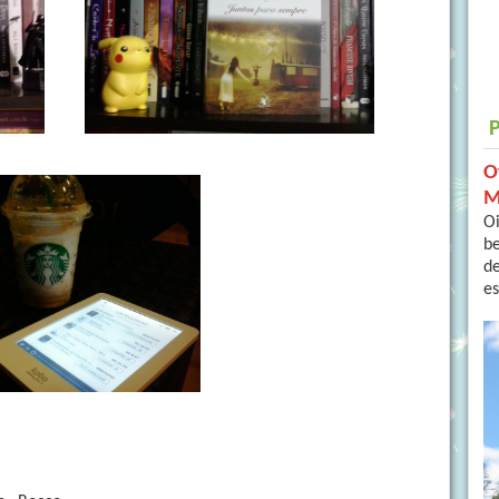
O
M
Oi
b
de
es