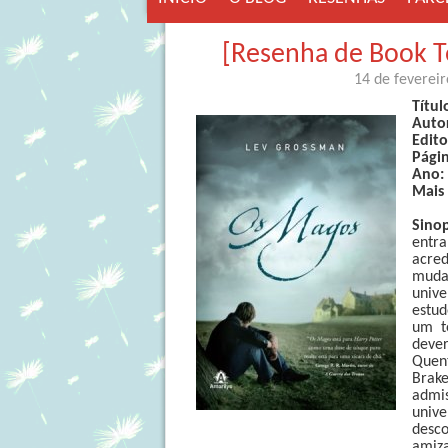
[Resenha de Book T
14 de feverei
Títul
Auto
Edit
Pági
Ano:
Mais
Sino
entr
acre
muda
unive
estud
um t
deve
Quent
Brake
admis
univ
desco
amiza