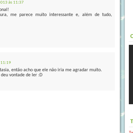
2013 às 11:37
onal!
itura, me parece muito interessante e, além de tudo,
C
 11:19
ntasia, então acho que ele não iria me agradar muito.
 deu vontade de ler :D
T
T