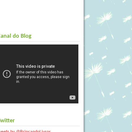
anal do Blog
witter
weets by @BrincandoLivros