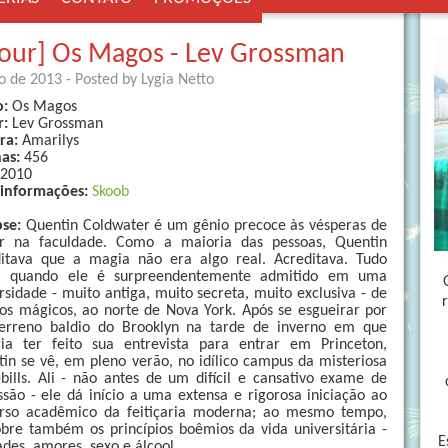
our] Os Magos - Lev Grossman
ro de 2013
- Posted by
Lygia Netto
o:
Os Magos
r:
Lev Grossman
ora:
Amarilys
nas:
456
2010
 informações:
Skoob
pse:
Quentin Coldwater é um gênio precoce às vésperas de
ar na faculdade. Como a maioria das pessoas, Quentin
ditava que a magia não era algo real. Acreditava. Tudo
 quando ele é surpreendentemente admitido em uma
rsidade - muito antiga, muito secreta, muito exclusiva - de
os mágicos, ao norte de Nova York. Após se esgueirar por
erreno baldio do Brooklyn na tarde de inverno em que
ria ter feito sua entrevista para entrar em Princeton,
in se vê, em pleno verão, no idílico campus da misteriosa
bills. Ali - não antes de um difícil e cansativo exame de
são - ele dá início a uma extensa e rigorosa iniciação ao
erso acadêmico da feitiçaria moderna; ao mesmo tempo,
bre também os princípios boêmios da vida universitária -
E
des, amores, sexo e álcool.