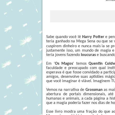
Sabe quando você lê
Harry Potter
e pens
teria ganhado na Mega Sena ou que se v
cuspirem dinheiro e nunca mais ia se pr
justamente isso, um mundo de magia e fe
teria jovens fazendo
loucuras
e buscando 
Em '
Os Magos
' temos
Quentin Coldw
faculdade e preocupado com qual insti
esperava é que fosse convidado a parti
amigos, desenvolve suas aptidões mági
que você imaginar é viável. Imaginem
Vemos na narrativa de
Grossman
as mais
abertura de portais dimensionais, at
humanas e animais, a cada página a hist
que a magia poderia fazer nos dias de hoj
Esse livro mostra uma fração do que a