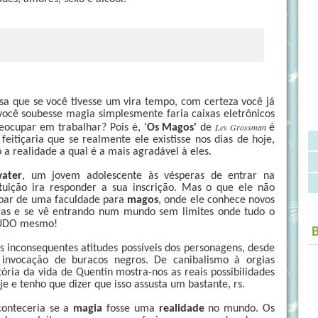
a que se você tivesse um vira tempo, com certeza você já
ocê soubesse magia simplesmente faria caixas eletrônicos
Lev Grossman
eocupar em trabalhar? Pois é, '
Os Magos'
de
é
itiçaria que se realmente ele existisse nos dias de hoje,
a realidade a qual é a mais agradável à eles.
ater
, um jovem adolescente às vésperas de entrar na
tuição ira responder a sua inscrição. Mas o que ele não
cipar de uma faculdade para
magos
, onde ele conhece novos
cas e se vê entrando num mundo sem limites onde tudo o
 TUDO mesmo!
 inconsequentes atitudes possíveis dos personagens, desde
é invocação de buracos negros. De canibalismo à orgias
ória da vida de Quentin mostra-nos as reais possibilidades
e e tenho que dizer que isso assusta um bastante, rs.
conteceria se a
magia
fosse uma
realidade
no mundo. Os