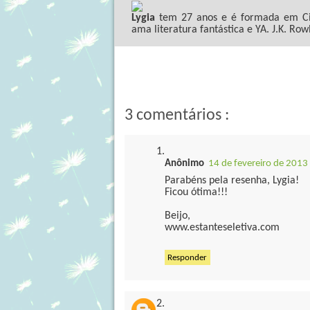
Lygia
tem 27 anos e é formada em Ciê
ama literatura fantástica e YA. J.K. Row
3 comentários :
Anônimo
14 de fevereiro de 2013
Parabéns pela resenha, Lygia!
Ficou ótima!!!
Beijo,
www.estanteseletiva.com
Responder