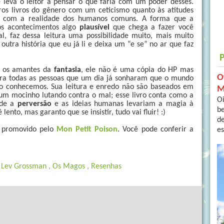
leva o leitor a pensar o que faria com um poder desses.
tros livros do gênero com um ceticismo quanto às atitudes
ara com a realidade dos humanos comuns. A forma que a
os acontecimentos algo
plausível
que chega a fazer você
l, faz dessa leitura uma possibilidade muito, mais muito
utra história que eu já li e deixa um “e se” no ar que faz
ra os amantes da
fantasia
, ele não é uma cópia do HP mas
O
ra todas as pessoas que um dia já sonharam que o mundo
 conhecemos. Sua leitura e enredo não são baseados em
M
 um mocinho lutando contra o mal; esse livro conta como a
Oi
nde a
perversão
e as ideias humanas levariam a magia à
b
lento, mas garanto que se insistir, tudo vai fluir! :)
de
ur promovido pelo
Mon Petit Poison
. Você pode conferir a
es
,
Lev Grossman
,
Os Magos
,
Resenhas