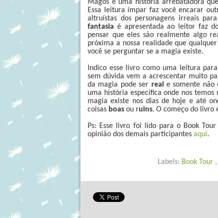
Magos é uma história arrebatadora que 
Essa leitura ímpar faz você encarar ou
altruístas dos personagens irreais p
fantasia
é apresentada ao leitor faz d
pensar que eles são realmente algo rea
próxima a nossa realidade que qualquer o
você se perguntar se a magia existe.
Indico esse livro como uma leitura pa
sem dúvida vem a acrescentar muito pa
da magia pode ser
real
e somente não o
uma história específica onde nos temos
magia existe nos dias de hoje e até o
coisas
boas
ou r
uins
. O começo do livro é 
Ps: Esse livro foi lido para o Book To
opinião dos demais participantes
aqui
.
Labels:
Book Tour