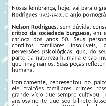
Nossa lembrança, hoje, vai para o 
(1912-1980)
Rodrigues
, o
anjo pornográ
Nelson Rodrigues
, sem dúvida, con
crítico da sociedade burguesa
, em e
carioca dos anos 50. Seus pers
conflitos familiares insolúveis,
perversões psicológicas
, que, do se
parte da natureza humana e são mu
que imaginamos. Suas peças reflet
humana.
Ironicamente, representou no palco
ele: traições familiares, crimes pa
grande vício que sempre cultivou: j
ansiosamente que seu bilhete fosse