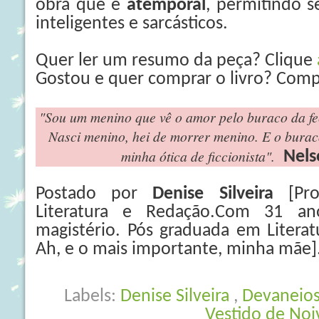
obra que é
atemporal
, permitindo s
inteligentes e sarcásticos.
Quer ler um resumo da peça? Clique
Gostou e quer comprar o livro? Com
"Sou um menino que vê o amor pelo buraco da fe
Nasci menino, hei de morrer menino. E o buraco
minha ótica de ficcionista".
Nels
Postado por
Denise Silveira
[Prof
Literatura e Redação.Com 31 an
magistério. Pós graduada em Literatu
Ah, e o mais importante, minha mãe]
Labels:
Denise Silveira
,
Devaneio
Vestido de Noi