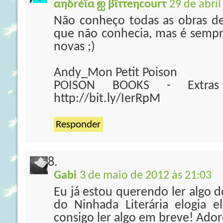
αηδréϊα ஐ βϊττeηcourτ
29 de abril
Não conheço todas as obras de
que não conhecia, mas é semp
novas ;)
Andy_Mon Petit Poison
POISON BOOKS - Extras (
http://bit.ly/IerRpM
Responder
Gabi
3 de maio de 2012 às 21:03
Eu já estou querendo ler algo d
do Ninhada Literária elogia 
consigo ler algo em breve! Ador