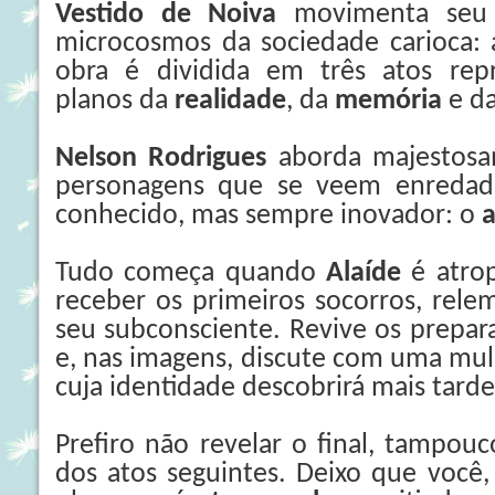
Vestido de Noiva
movimenta seu
microcosmos da sociedade carioca: 
obra é dividida em três atos rep
planos da
realidade
, da
memória
e d
Nelson Rodrigues
aborda majestosa
personagens que se veem enreda
conhecido, mas sempre inovador: o
a
Tudo começa quando
Alaíde
é atrop
receber os primeiros socorros, rele
seu subconsciente. Revive os prepar
e, nas imagens, discute com uma mul
cuja identidade descobrirá mais tarde
Prefiro não revelar o final, tampou
dos atos seguintes. Deixo que você, l