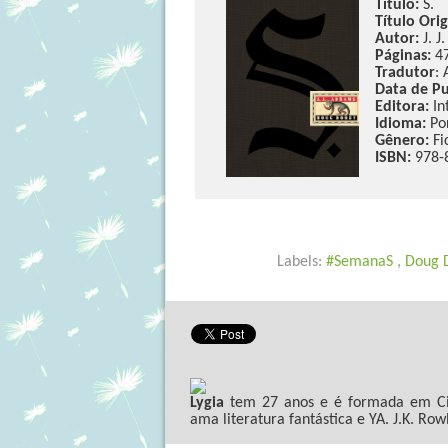
Título:
S.
Título Orig
Autor:
J. J
Páginas:
4
Tradutor
:
Data de Pu
Editora:
In
Idioma:
Po
Gênero:
Fi
ISBN:
978-
Labels:
#SemanaS
,
Doug 
Lygia
tem 27 anos e é formada em Ciê
ama literatura fantástica e YA. J.K. Row