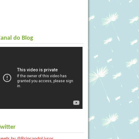
anal do Blog
witter
weets by @BrincandoLivros