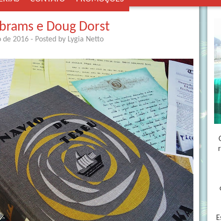
. Abrams e Doug Dorst
o de 2016
- Posted by
Lygia Netto
E