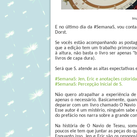
Im
E no último dia da #SemanaS, vou contar
Dorst.
Se vocês estão acompanhando as postag
que a edição tem um trabalho primoroso 
à altura, não basta o livro ser apenas 
livros de capa dura).
Será que S. atende as altas expectativas
#SemanaS: Jen, Eric e anotações colorida
#SemanaS: Percepção Inicial de S.
Não quero atrapalhar a experiência de 
apenas o necessário. Basicamente, quand
deparar com um livro chamado O Navio de 
Esse autor é um mistério, ninguém sabe 
do prefácio nos narra sobre a grande cont
Na história de O Navio de Teseu, som
poucos ele tem que juntar as peças do qu
Enquanto isso, Jen e Eric são os respon