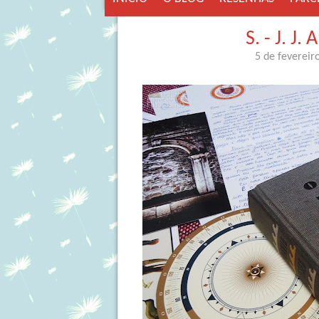
S. - J. J
5 de fevereir