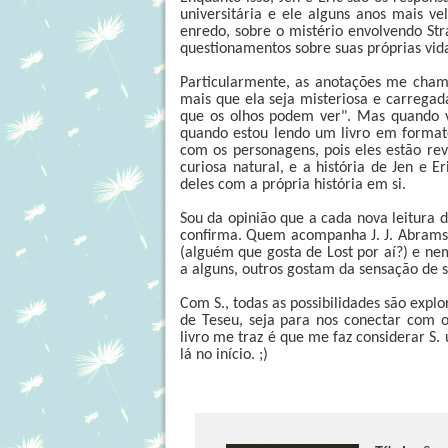
universitária e ele alguns anos mais v
enredo, sobre o mistério envolvendo St
questionamentos sobre suas próprias vid
Particularmente, as anotações me cham
mais que ela seja misteriosa e carrega
que os olhos podem ver". Mas quando 
quando estou lendo um livro em format
com os personagens, pois eles estão re
curiosa natural, e a história de Jen e 
deles com a própria história em si.
Sou da opinião que a cada nova leitura d
confirma. Quem acompanha J. J. Abrams 
(alguém que gosta de Lost por aí?) e nem
a alguns, outros gostam da sensação de s
Com S., todas as possibilidades são explo
de Teseu, seja para nos conectar com os
livro me traz é que me faz considerar S.
lá no início. ;)