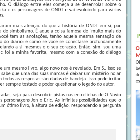
elho. O diálogo entre eles começa a se desenrolar sobre o
raka e os personagens de ONDT e vai evoluindo para vários
as.
aram mais atenção do que a história de ONDT em si, por
da de simbolismo. É aquela coisa famosa de "muito mais do
você tem as anotações, tenho aquela mesma sensação de
o do diário: é como se você se conectasse profundamente
velando a si mesmos e o seu coração. Então, sim, sou uma
O
Eric foi a minha favorita, mesmo com a conexão do diálogo
M
Oi
e um mesmo livro, algo novo nos é revelado. Em S., isso se
b
sabe que uma das suas marcas é deixar um mistério no ar
de
 todas as respostas são dadas de bandeja. Isso pode irritar
es
er sempre testado e poder questionar o legado do autor.
radas, seja para descobrir pistas nas entrelinhas de O Navio
 personagens Jen e Eric. As infinitas possibilidades que o
 um ótimo livro, à altura de edição, respondendo a pergunta