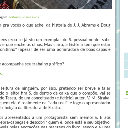
agem:
Leitores Possessivos
 pra vocês o que achei da história de J. J. Abrams e Doug
ens e/ou se já viu um exemplar de S. pessoalmente, sabe
e que enche os olhos. Mas claro, a história tem que estar
"bonitinho" (apesar de ser uma admiradora de boas capas e
 e acompanha seu trabalho gráfico?
s
leitura de ninguém, por isso, pretendo ser breve e falar
o o leitor tira S. de dentro da caixa que o compõe, vai se
Teseu, de um conceituado (e fictício) autor, V. M. Straka.
quem ele é realmente na "vida real", e logo o apresentador
ribuição da literatura de Straka.
os apresentados a um protagonista sem memória. E aos
ebra-cabeças e descobrir quem é, onde está e seu objetivo.
sáveis pelas anotações nas margens do livro, sendo ela uma