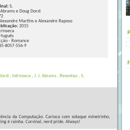
inal:
S.
. Abrams e Doug Dorst
72
 Alexandre Martins e Alexandre Raposo
blicação:
2015
trínseca
rtuguês
cção - Romance
85-8057-556-9
Dorst
,
Intrínseca
,
J. J. Abrams
,
Resenhas
,
S.
ncia da Computação. Carioca com sotaque mineirinho,
ling é rainha. Corvinal, nerd pride. Always!