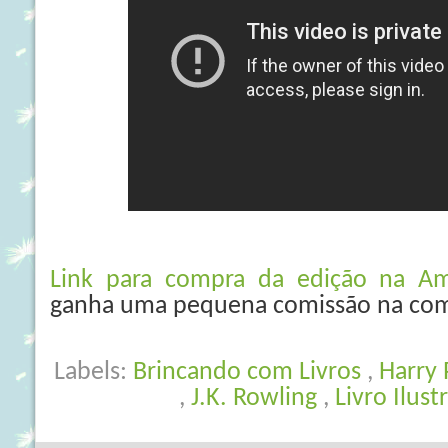
Link para compra da edição na Ama
ganha uma pequena comissão na co
Labels:
Brincando com Livros
,
Harry 
,
J.K. Rowling
,
Livro Ilus