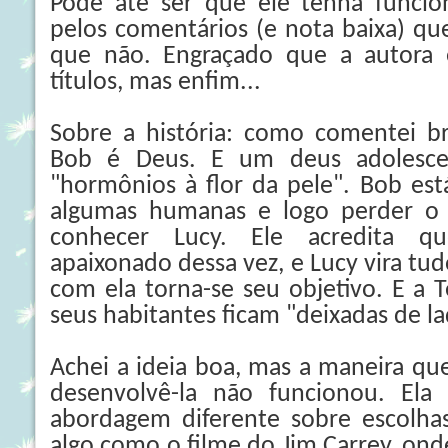
Pode até ser que ele tenha funci
pelos comentários (e nota baixa) qu
que não. Engraçado que a autora 
títulos, mas enfim...
Sobre a história: como comentei b
Bob é Deus. E um deus adolesce
"hormônios à flor da pele". Bob es
algumas humanas e logo perder o i
conhecer Lucy. Ele acredita q
apaixonado dessa vez, e Lucy vira tud
com ela torna-se seu objetivo. E a 
seus habitantes ficam "deixadas de la
Achei a ideia boa, mas a maneira qu
desenvolvê-la não funcionou. Ela
abordagem diferente sobre escolhas
algo como o filme do Jim Carrey, onde