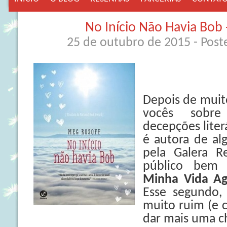
No Início Não Havia Bob 
25 de outubro de 2015
- Pos
Depois de muito
vocês sobr
decepções liter
é autora de alg
pela Galera R
público bem 
Minha Vida Ag
Esse segundo, 
muito ruim (e c
dar mais uma c