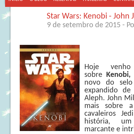
Star Wars: Kenobi - John 
9 de setembro de 2015
- P
Hoje venho
sobre
Kenobi
novo do selo
expandido de 
Aleph. John Mi
mais sobre a
cavaleiros Je
história, u
marcante e intr