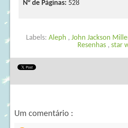
N° de Páginas:
528
Labels:
Aleph
,
John Jackson Mill
Resenhas
,
star 
Um comentário :