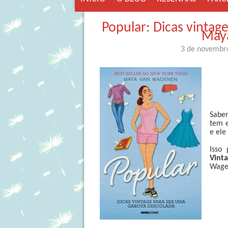
Popular: Dicas vintag
May
3 de novembr
Sabem
tem e
e ele
Isso
Vint
Wage