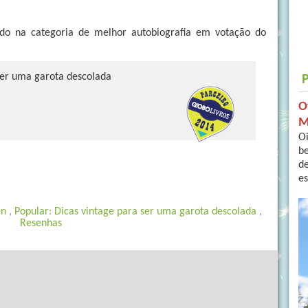
do na categoria de melhor autobiografia em votação do
ser uma garota descolada
O
M
Oi
b
de
es
en
,
Popular: Dicas vintage para ser uma garota descolada
,
Resenhas