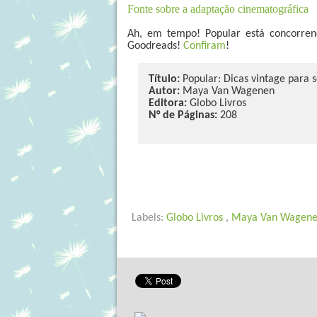
Fonte sobre a adaptação cinematográfica
Ah, em tempo! Popular está concorren
Goodreads!
Confiram
!
Título:
Popular: Dicas vintage para 
Autor:
Maya Van Wagenen
Editora:
Globo Livros
N° de Páginas:
208
Labels:
Globo Livros
,
Maya Van Wagen