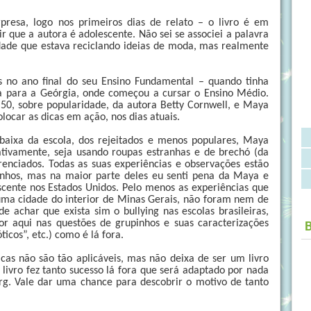
resa, logo nos primeiros dias de relato – o livro é em
ir que a autora é adolescente. Não sei se associei a palavra
ade que estava reciclando ideias de moda, mas realmente
s no ano final do seu Ensino Fundamental – quando tinha
a para a Geórgia, onde começou a cursar o Ensino Médio.
 50, sobre popularidade, da autora Betty Cornwell, e Maya
locar as dicas em ação, nos dias atuais.
baixa da escola, dos rejeitados e menos populares, Maya
ivamente, seja usando roupas estranhas e de brechó (da
nciados. Todas as suas experiências e observações estão
dinhos, mas na maior parte deles eu senti pena da Maya e
lescente nos Estados Unidos. Pelo menos as experiências que
uma cidade do interior de Minas Gerais, não foram nem de
de achar que exista sim o bullying nas escolas brasileiras,
r aqui nas questões de grupinhos e suas caracterizações
ticos”, etc.) como é lá fora.
icas não são tão aplicáveis, mas não deixa de ser um livro
 o livro fez tanto sucesso lá fora que será adaptado por nada
rg. Vale dar uma chance para descobrir o motivo de tanto