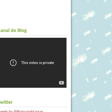
anal do Blog
witter
weets by @BrincandoLivros