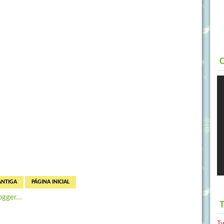
C
ANTIGA
PÁGINA INICIAL
T
T