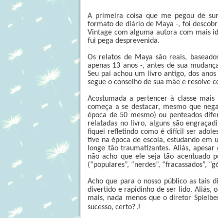
A primeira coisa que me pegou de surp
formato de diário de Maya -, foi descobr
Vintage com alguma autora com mais id
fui pega desprevenida.
Os relatos de Maya são reais, baseado
apenas 13 anos -, antes de sua mudanç
Seu pai achou um livro antigo, dos anos
segue o conselho de sua mãe e resolve co
Acostumada a pertencer à classe mais 
começa a se destacar, mesmo que negat
época de 50 mesmo) ou penteados difere
relatadas no livro, alguns são engraça
fiquei refletindo como é difícil ser ado
tive na época de escola, estudando em 
longe tão traumatizantes. Aliás, apesar 
não acho que ele seja tão acentuado po
(“populares”, “nerdes”, “fracassados”, “gó
Acho que para o nosso público as tais d
divertido e rapidinho de ser lido. Aliás,
mais, nada menos que o diretor Spielbe
J
sucesso, certo?