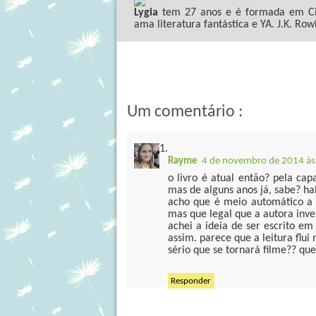
Lygia
tem 27 anos e é formada em Ciê
ama literatura fantástica e YA. J.K. Row
Um comentário :
Rayme
4 de novembro de 2014 às
o livro é atual então? pela cap
mas de alguns anos já, sabe? h
acho que é meio automático a g
mas que legal que a autora inve
achei a ideia de ser escrito em
assim. parece que a leitura flui 
sério que se tornará filme?? qu
Responder