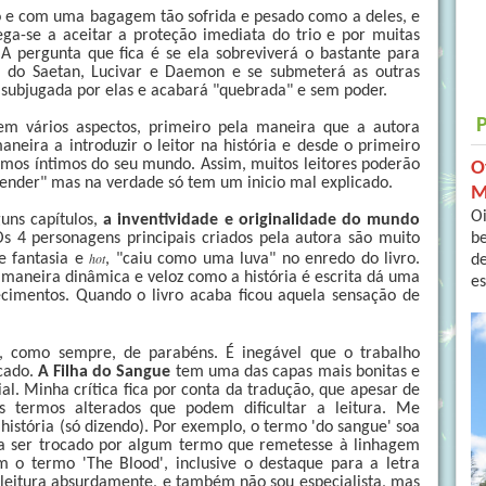
o e com uma bagagem tão sofrida e pesado como a deles, e
a-se a aceitar a proteção imediata do trio e por muitas
 pergunta que fica é se ela sobreviverá o bastante para
o do Saetan, Lucivar e Daemon e se submeterá as outras
e subjugada por elas e acabará "quebrada" e sem poder.
m vários aspectos, primeiro pela maneira que a autora
neira a introduzir o leitor na história e desde o primeiro
semos íntimos do seu mundo. Assim, muitos leitores poderão
O
entender" mas na verdade só tem um inicio mal explicado.
M
Oi
guns capítulos,
a inventividade e originalidade do mundo
b
Os 4 personagens principais criados pela autora são muito
hot
e fantasia e
, "caiu como uma luva" no enredo do livro.
de
 maneira dinâmica e veloz como a história é escrita dá uma
es
ecimentos. Quando o livro acaba ficou aquela sensação de
, como sempre, de parabéns. É inegável que o trabalho
cado.
A Filha do Sangue
tem uma das capas mais bonitas e
ial. Minha crítica fica por conta da tradução, que apesar de
ns termos alterados que podem dificultar a leitura. Me
istória (só dizendo). Por exemplo, o termo 'do sangue' soa
ia ser trocado por algum termo que remetesse à linhagem
m o termo 'The Blood', inclusive o destaque para a letra
 leitura absurdamente, e também não sou especialista, mas