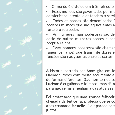
O mundo é dividido em três reinos, o
Esses mundos são governados por m
caraterística latente: eles tendem a servi
Todos os nobres são denominados 
poderes místicos que são equivalentes a
forte é o seu poder.
As mulheres mais poderosas são de
corte de outras mulheres nobres e ho
própria rainha.
Esses homens poderosos são chamado
(anéis penianos) que transmite dores e
funções são nas guerras entre as cortes (
A história narrada por Anne gira em to
Daemon, todos com muito sofrimento e
de formas diferentes.
Daemon
tornou-se
Lucivar
é orgulhoso e teimoso, mas dá mu
para não servir a nenhuma das atuais rai
Foi profetizado que uma grande feiticeir
chegada da feiticeira, profecia que se 
anos chamada
Jaenelle
. Ela aparece pa
juntos.