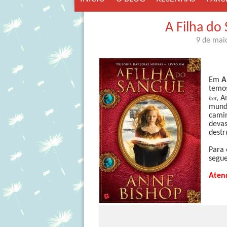
A Filha do
9 de mai
Em
A
temos
hot
, A
mundo
camin
devas
destr
Para 
segue
Aten