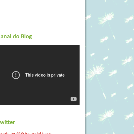
anal do Blog
witter
weets by @BrincandoLivros