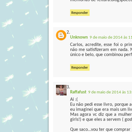
memorias-de-leitura.blogspot.
Responder
Unknown
9 de maio de 2014 às 1
Carlos, acredite, esse foi o pr
não me satisfizeram em nada.
único e belo, que combinou per
Responder
Raffafust
9 de maio de 2014 às 13
Ai :(
Eu não pedi esse livro, porque 
eu imaginei que era mais um liv
Mas agora vc diz que a mulher
girls!) e que eles a servem ( gos
Que saco...vou ter que comprar