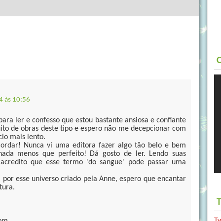
C
4 às 10:56
para ler e confesso que estou bastante ansiosa e confiante
uito de obras deste tipo e espero não me decepcionar com
cio mais lento.
cordar! Nunca vi uma editora fazer algo tão belo e bem
 nada menos que perfeito! Dá gosto de ler. Lendo suas
 acredito que esse termo 'do sangue' pode passar uma
i por esse universo criado pela Anne, espero que encantar
tura.
T
T