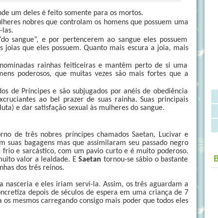
nde um deles é feito somente para os mortos.
ulheres nobres que controlam os homens que possuem uma
-las.
“do sangue”, e por pertencerem ao sangue eles possuem
s joias que eles possuem. Quanto mais escura a joia, mais
nominadas rainhas feiticeiras e mantêm perto de si uma
mens poderosos, que muitas vezes são mais fortes que a
s de Príncipes e são subjugados por anéis de obediência
xcruciantes ao bel prazer de suas rainha. Suas principais
luta) e dar satisfação sexual às mulheres do sangue.
rno de três nobres príncipes chamados Saetan, Lucivar e
m suas bagagens mas que assimilaram seu passado negro
 frio e sarcástico, com um pavio curto e é muito poderoso.
ito valor a lealdade. E
Saetan
tornou-se sábio o bastante
nhas dos três reinos.
a nasceria e eles iriam servi-la. Assim, os três aguardam a
concretiza depois de séculos de espera em uma criança de 7
ra os mesmos carregando consigo mais poder que todos eles