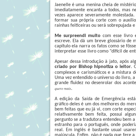
Jaenelle é uma menina cheia de mistéri
imediatamente encanta a todos, mas neg
vezes aparece severamente molestada. A
formar sua própria corte com o auxíli
rainhas feiticeiras ou será sobrepujada 
Me surpreendi muito
com esse livro e
escreve. Ela dá um breve glossário de ma
capitulo ela narra os fatos como se fôs
interpretar esse livro como "difícil de 
Apesar dessa introdução à jato, após al
criado por Bishop hipnotiza o leitor
. 
complexos e carismáticos e a mistura d
Uma vez entendido o universo do livro, a
grande fluidez no desenrolar dos acont
quero mais
.
A edição da Saída de Emergência está
gráfico deles é um dos melhores do mer
bem feitas que eu já vi, com corte espec
relativamente bem feita, possui algu
pergunto se a tradutora entendeu bem a h
estranho para o português, onde poder
real. Em inglês é bastante usual usare
maiúscula. Enfim, não é nada que fere a