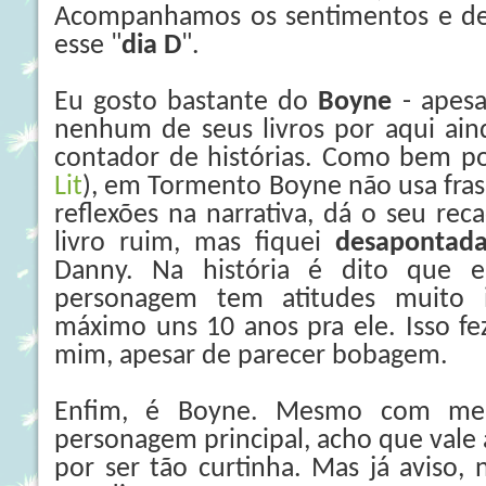
Acompanhamos os sentimentos e des
esse "
dia D
".
Eu gosto bastante do
Boyne
- apesa
nenhum de seus livros por aqui ain
contador de histórias. Como bem po
Lit
), em Tormento Boyne não usa frase
reflexões na narrativa, dá o seu re
livro ruim, mas fiquei
desapontad
Danny. Na história é dito que 
personagem tem atitudes muito in
máximo uns 10 anos pra ele. Isso fe
mim, apesar de parecer bobagem.
Enfim, é Boyne. Mesmo com me
personagem principal, acho que vale a
por ser tão curtinha. Mas já aviso,