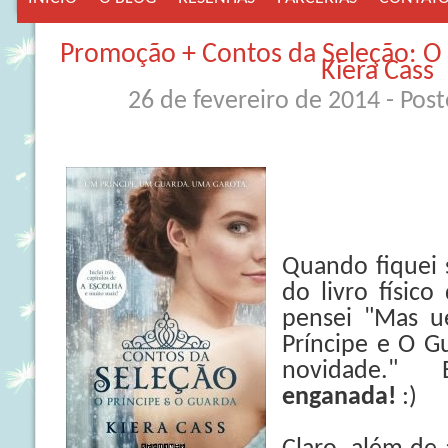
Promoção + Contos da Seleção: O 
Kiera Cass
26 de fevereiro de 2014
- Pos
Quando fiquei
do livro físic
pensei "Mas ué
Príncipe e O G
novidade.
enganada!
:)