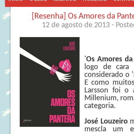
[Resenha] Os Amores da Pante
12 de agosto de 2013
- Post
'
Os Amores da
logo de cara 
considerado o '
E como muitos
Larsson foi o 
Millenium, roma
categoria.
José Louzeiro
m
mescla um es