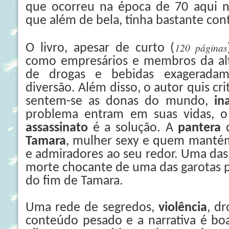
que ocorreu na época de 70 aqui n
que além de bela, tinha bastante cont
120 páginas
O livro, apesar de curto (
como empresários e membros da alta
de drogas e bebidas exagerada
diversão. Além disso, o autor quis cr
sentem-se as donas do mundo,
in
problema entram em suas vidas, o
assassinato
é a solução. A
pantera
q
Tamara
, mulher sexy e quem mantém
e admiradores ao seu redor. Uma das
morte chocante de uma das garotas p
do fim de Tamara.
Uma rede de segredos,
violência
, dr
conteúdo pesado e a narrativa é bo