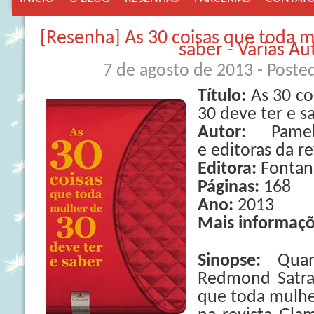
[Resenha] As 30 coisas que toda m
saber - Várias Au
7 de agosto de 2013
- Poste
Título:
As 30 co
30 deve ter e s
Autor:
Pame
e editoras da r
Editora:
Fontan
Páginas:
168
Ano:
2013
Mais informaçõ
Sinopse:
Quan
Redmond Satran
que toda mulhe