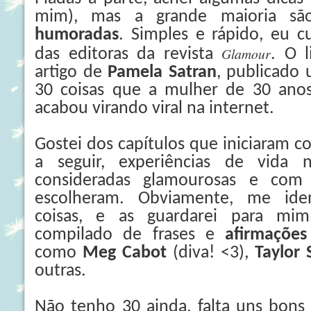
mim), mas a grande maioria s
humoradas
. Simples e rápido, eu 
Glamour
das editoras da revista
. O 
artigo de
Pamela
Satran
, publicado
30 coisas que a mulher de 30 anos 
acabou virando viral na internet.
Gostei dos capítulos que iniciaram c
a seguir, experiências de vida 
consideradas glamourosas e com
escolheram. Obviamente, me ide
coisas, e as guardarei para m
compilado de frases e
afirmaçõe
como
Meg Cabot
(diva! <3),
Taylor 
outras.
Não tenho 30 ainda, falta uns bons