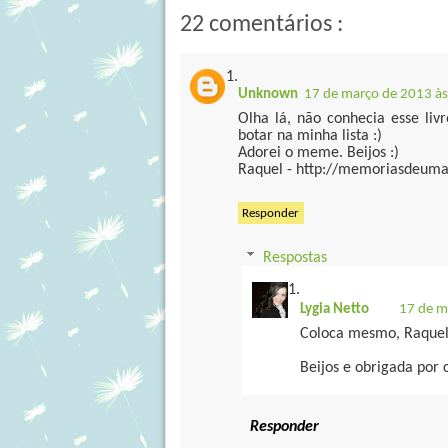
22 comentários :
Unknown
17 de março de 2013 às
Olha lá, não conhecia esse liv
botar na minha lista :)
Adorei o meme. Beijos :)
Raquel - http://memoriasdeum
Responder
Respostas
Lygia Netto
17 de m
Coloca mesmo, Raquel
Beijos e obrigada por
Responder