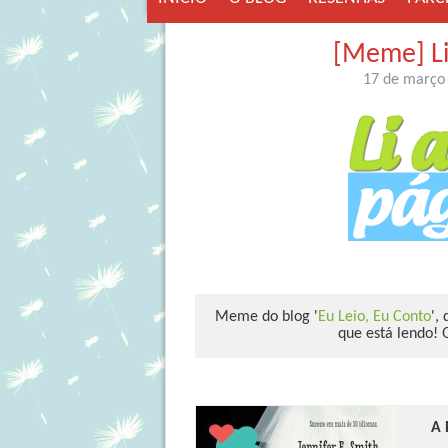
[Meme] Li
17 de março
Meme do blog '
Eu Leio, Eu Conto
',
que está lendo! 
A 