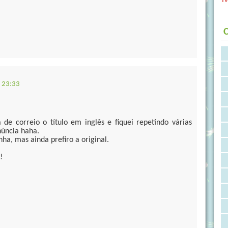
C
 23:33
e correio o título em inglês e fiquei repetindo várias
núncia haha.
nha, mas ainda prefiro a original.
!