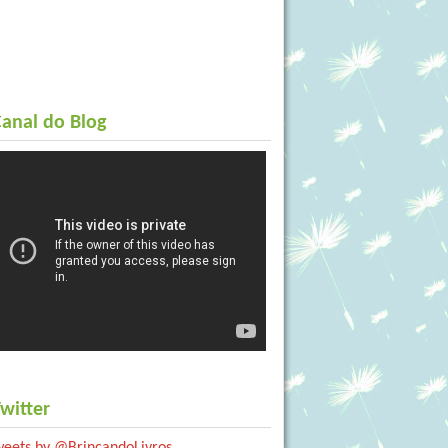
anal do Blog
witter
weets by @BrincandoLivros