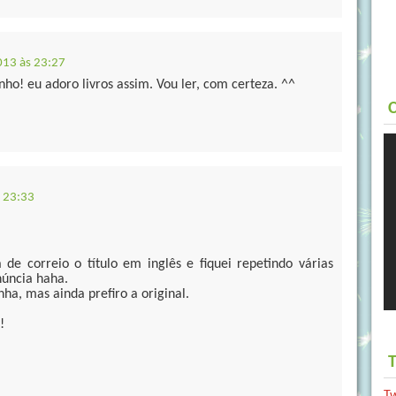
013 às 23:27
nho! eu adoro livros assim. Vou ler, com certeza. ^^
C
 23:33
e correio o título em inglês e fiquei repetindo várias
núncia haha.
nha, mas ainda prefiro a original.
!
T
T