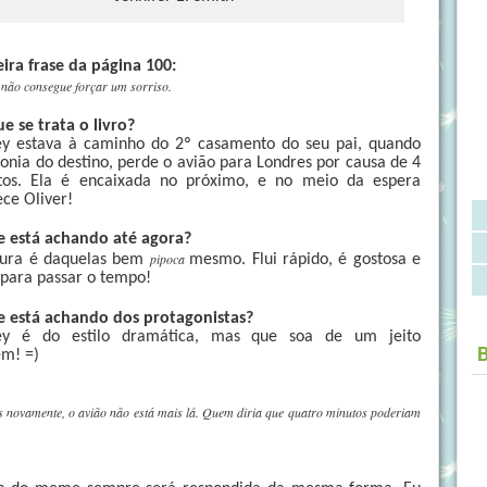
ira frase da página 100:
não consegue forçar um sorriso.
e se trata o livro?
ey estava à caminho do 2º casamento do seu pai, quando
ronia do destino, perde o avião para Londres por causa de 4
tos. Ela é encaixada no próximo, e no meio da espera
ce Oliver!
e está achando até agora?
pipoca
itura é daquelas bem
mesmo. Flui rápido, é gostosa e
 para passar o tempo!
e está achando dos protagonistas?
ey é do estilo dramática, mas que soa de um jeito
ém! =)
s novamente, o avião não está mais lá. Quem diria que quatro minutos poderiam