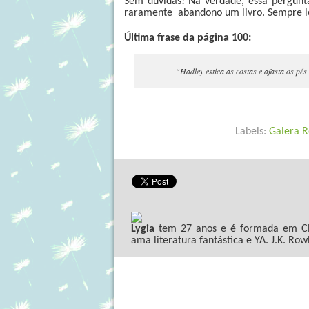
Sem dúvidas! Na verdade, essa pergun
raramente abandono um livro. Sempre leio
Última frase da página 100:
“Hadley estica as costas e afasta os pé
Labels:
Galera 
Lygia
tem 27 anos e é formada em Ciê
ama literatura fantástica e YA. J.K. Row