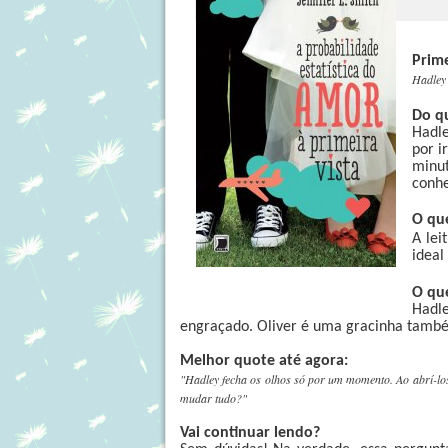
Prime
Hadley 
Do qu
Hadl
por i
minu
conhe
O qu
A le
ideal
O qu
Hadl
engraçado. Oliver é uma gracinha tamb
Melhor quote até agora:
"Hadley fecha os olhos só por um momento. Ao abrí-lo
mudar tudo?"
Vai continuar lendo?