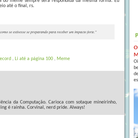
ta do meme sempre será respondida da mesma forma. Eu
 até o final, rs.
s como se estivesse se preparando para receber um impacto forte."
O
M
Record
,
Li até a página 100
,
Meme
Oi
b
de
es
ncia da Computação. Carioca com sotaque mineirinho,
ling é rainha. Corvinal, nerd pride. Always!