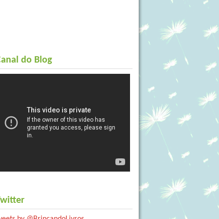
anal do Blog
witter
weets by @BrincandoLivros