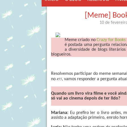
[Meme] Book
10 de fevereir
Meme criado no
Crazy for Books
é postada uma pergunta relaciona
a diversidade de blogs literári
blogueiros.
Resolvemos participar do meme semanal
#55
no
, vamos responder a pergunta atual
Quando um livro vira filme e você ainda
só vai ao cinema depois de ter lido?
Mariana:
Eu prefiro ler o livro antes,
assisto a adaptação primeiro, enrolo horr