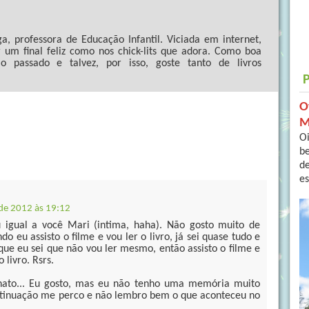
a, professora de Educação Infantil. Viciada em internet,
r um final feliz como nos chick-lits que adora. Como boa
 passado e talvez, por isso, goste tanto de livros
O
M
Oi
b
de
es
 de 2012 às 19:12
u igual a você Mari (intima, haha). Não gosto muito de
ndo eu assisto o filme e vou ler o livro, já sei quase tudo e
que eu sei que não vou ler mesmo, então assisto o filme e
 livro. Rsrs.
chato... Eu gosto, mas eu não tenho uma memória muito
ntinuação me perco e não lembro bem o que aconteceu no