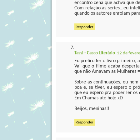
encontro cena que achva que devi
Com relação as series...eu infe
quando os autores enrolam para
Responder
Tassi - Casco Literário
12 de fever
Eu prefiro ler o livro primeiro,
Vai que o filme acaba desper
que não Amavam as Mulheres =
Sobre as continuações, eu nem l
boa e, se tiver, eu espero o p
que eu espero pra poder ler os d
Em Chamas até hoje xD
Beijos, meninas!!
Responder