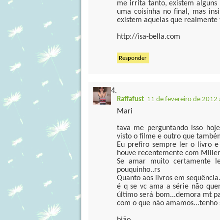
me irrita tanto, existem algun
uma coisinha no final, mas ins
existem aquelas que realmente 
http://isa-bella.com
Responder
Raffafust
11 de fevereiro de 2012
Mari
tava me perguntando isso hoje.
visto o filme e outro que també
Eu prefiro sempre ler o livro 
houve recentemente com Millen
Se amar muito certamente le
pouquinho..rs
Quanto aos livros em sequência
é q se vc ama a série não quer
último será bom...demora mt pa
com o que não amamos...tenho s