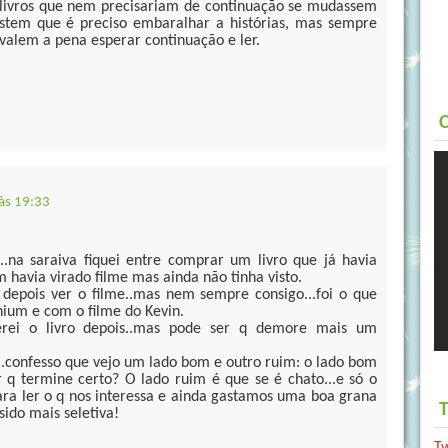
s livros que nem precisariam de continuação se mudassem
istem que é preciso embaralhar a histórias, mas sempre
valem a pena esperar continuação e ler.
C
 às 19:33
.na saraiva fiquei entre comprar um livro que já havia
m havia virado filme mas ainda não tinha visto.
e depois ver o filme..mas nem sempre consigo...foi o que
ium e com o filme do Kevin.
rei o livro depois..mas pode ser q demore mais um
..confesso que vejo um lado bom e outro ruim: o lado bom
 q termine certo? O lado ruim é que se é chato...e só o
ra ler o q nos interessa e ainda gastamos uma boa grana
T
ido mais seletiva!
T