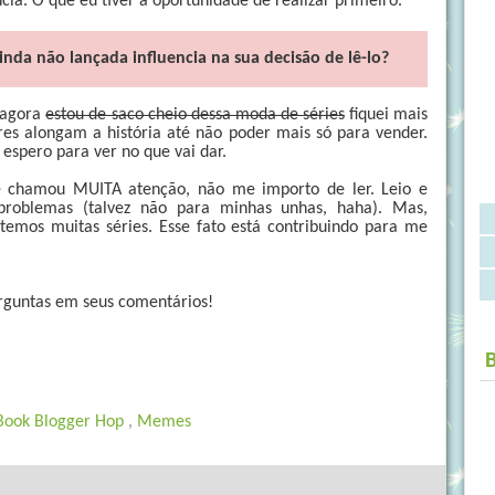
a. O que eu tiver a oportunidade de realizar primeiro.
inda não lançada influencia na sua decisão de lê-lo?
 agora
estou de saco cheio dessa moda de séries
fiquei mais
ores alongam a história até não poder mais só para vender.
 espero para ver no que vai dar.
 chamou MUITA atenção, não me importo de ler. Leio e
roblemas (talvez não para minhas unhas, haha). Mas,
emos muitas séries. Esse fato está contribuindo para me
rguntas em seus comentários!
Book Blogger Hop
,
Memes