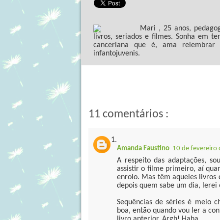
Mari , 25 anos, pedagog
livros, seriados e filmes. Sonha em te
canceriana que é, ama relembrar o
infantojuvenis.
11 comentários :
Amanda Faustino
10 de fevereiro
A respeito das adaptações, so
assistir o filme primeiro, aí qua
enrolo. Mas têm aqueles livros 
depois quem sabe um dia, lerei o
Sequências de séries é meio 
boa, então quando vou ler a co
livro anterior. Argh! Haha