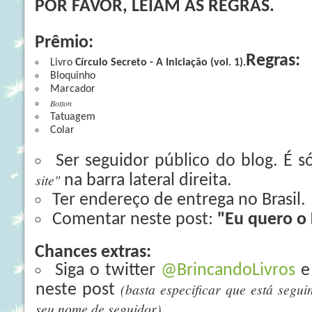
POR FAVOR, LEIAM AS REGRAS.
Prêmio:
Regras:
Livro
Círculo Secreto - A Iniciação (vol. 1).
Bloquinho
Marcador
Botton
Tatuagem
Colar
Ser seguidor público do blog. É s
site"
na barra lateral direita.
Ter endereço de entrega no Brasil.
Comentar neste post:
"Eu quero o 
Chances extras:
Siga o twitter
@BrincandoLivros
e
(basta especificar que está segui
neste post
seu nome de seguidor).